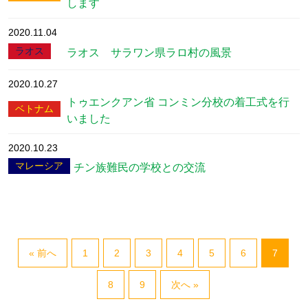
します
2020.11.04
ラオス
ラオス サラワン県ラロ村の風景
2020.10.27
トゥエンクアン省 コンミン分校の着工式を行
ベトナム
いました
2020.10.23
マレーシア
チン族難民の学校との交流
« 前へ
1
2
3
4
5
6
7
8
9
次へ »