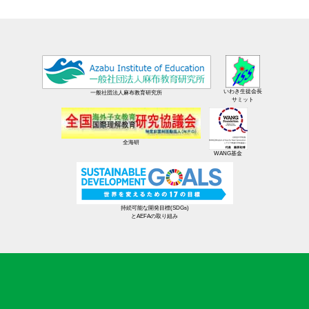
いわき生徒会長
一般社団法人麻布教育研究所
サミット
全海研
WANG基金
持続可能な開発目標(SDGs)
とAEFAの取り組み