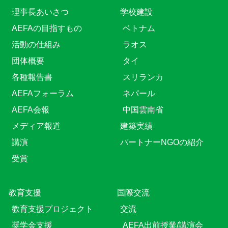
理事長あいさつ
学校建設
AEFAの目指すもの
ベトナム
活動の仕組み
ラオス
団体概要
タイ
各種報告書
スリランカ
AEFAフォーラム
ネパール
AEFA会報
中国雲南省
メディア報道
建築実績
講演
パートナーNGOの紹介
受賞
教育⽀援
国際交流
教育⽀援プロジェクト
交流
奨学金支援
AEFA出前授業/講演会