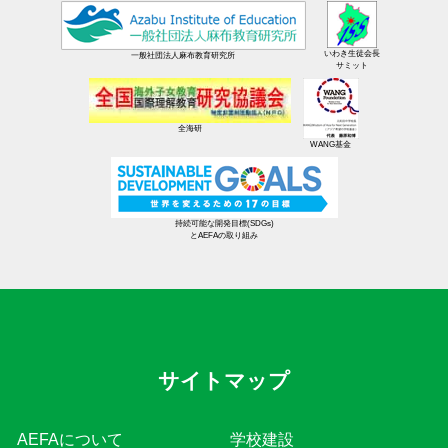
いわき生徒会長
一般社団法人麻布教育研究所
サミット
全海研
WANG基金
持続可能な開発目標(SDGs)
とAEFAの取り組み
サイトマップ
AEFAについて
学校建設