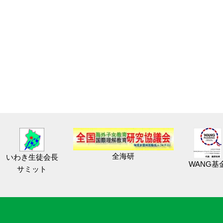
全海研
いわき生徒会長
WANG基
サミット