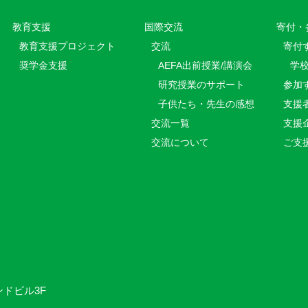
教育⽀援
国際交流
寄付・
教育⽀援プロジェクト
交流
寄付
奨学金支援
AEFA出前授業/講演会
学
研究授業のサポート
参加
子供たち・先生の感想
支援
交流一覧
支援
交流について
ご支
ンドビル3F