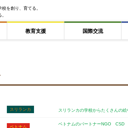
EFA アジア教育友好協会
学校を創り、育てる。
る。
教育⽀援
国際交流
せ
スリランカ
スリランカの学校からたくさんの絵
ベトナムのパートナーNGO CSD 
ベトナム