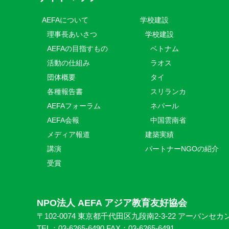
AEFAについて
学校建設
理事長あいさつ
学校建設
AEFAの目指すもの
ベトナム
活動の仕組み
ラオス
団体概要
タイ
各種報告書
スリランカ
AEFAフォーラム
ネパール
AEFA会報
中国雲南省
メディア報道
建築実績
講演
パートナーNGOの紹介
受賞
NPO法人 AEFA アジア教育友好協会
〒102-0074 東京都千代田区九段南2-3-22 アーバンセカ
TEL：03-6265-6490 FAX：03-6265-6491