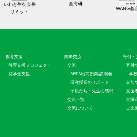
全海研
いわき生徒会長
WANG基
サミット
教育⽀援
国際交流
寄付・
教育⽀援プロジェクト
交流
寄付
奨学金支援
AEFA出前授業/講演会
学
研究授業のサポート
参加
子供たち・先生の感想
支援
交流一覧
支援
交流について
ご支