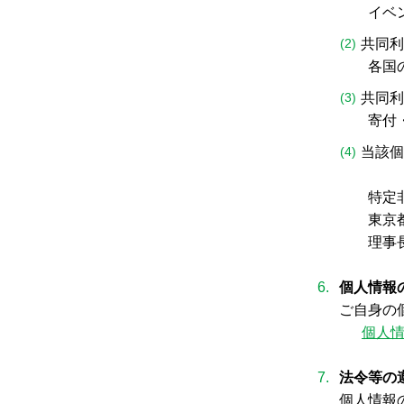
イベ
共同利
各国
共同利
寄付
当該個
特定
東京
理事
個人情報
ご自身の
個人
法令等の
個人情報