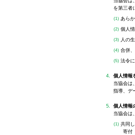
当協会は
を第三者
あらか
個人情
人の生
合併、
法令に
個人情報
当協会は
指導、デ
個人情報
当協会は
共同し
寄付