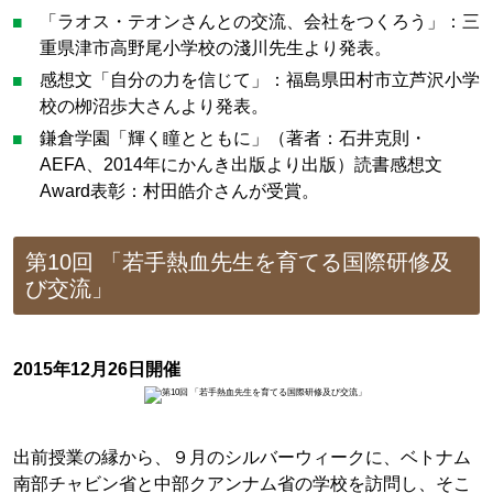
「ラオス・テオンさんとの交流、会社をつくろう」：三
重県津市高野尾小学校の淺川先生より発表。
感想文「自分の力を信じて」：福島県田村市立芦沢小学
校の栁沼歩大さんより発表。
鎌倉学園「輝く瞳とともに」（著者：石井克則・
AEFA、2014年にかんき出版より出版）読書感想文
Award表彰：村田皓介さんが受賞。
第10回 「若手熱血先生を育てる国際研修及
び交流」
2015年12月26日開催
出前授業の縁から、９月のシルバーウィークに、ベトナム
南部チャビン省と中部クアンナム省の学校を訪問し、そこ