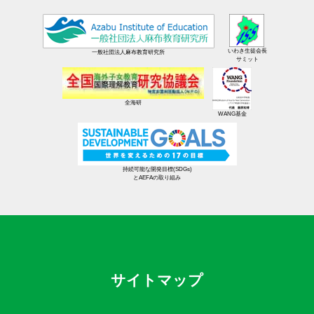
いわき生徒会長
一般社団法人麻布教育研究所
サミット
全海研
WANG基金
持続可能な開発目標(SDGs)
とAEFAの取り組み
サイトマップ