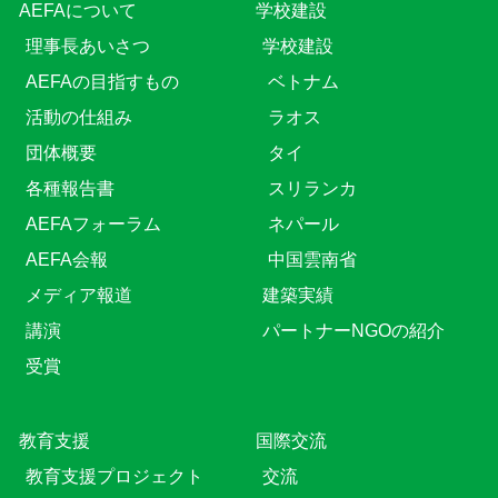
AEFAについて
学校建設
理事長あいさつ
学校建設
AEFAの目指すもの
ベトナム
活動の仕組み
ラオス
団体概要
タイ
各種報告書
スリランカ
AEFAフォーラム
ネパール
AEFA会報
中国雲南省
メディア報道
建築実績
講演
パートナーNGOの紹介
受賞
教育⽀援
国際交流
教育⽀援プロジェクト
交流