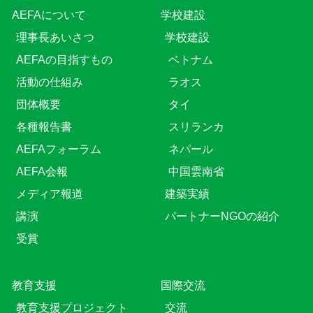
AEFAについて
学校建設
理事長あいさつ
学校建設
AEFAの目指すもの
ベトナム
活動の仕組み
ラオス
団体概要
タイ
各種報告書
スリランカ
AEFAフォーラム
ネパール
AEFA会報
中国雲南省
メディア報道
建築実績
講演
パートナーNGOの紹介
受賞
教育⽀援
国際交流
教育⽀援プロジェクト
交流