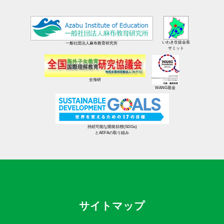
いわき生徒会長
一般社団法人麻布教育研究所
サミット
全海研
WANG基金
持続可能な開発目標(SDGs)
とAEFAの取り組み
サイトマップ