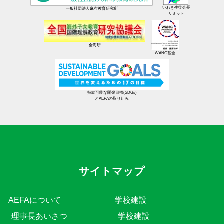
いわき生徒会長
一般社団法人麻布教育研究所
サミット
全海研
WANG基金
持続可能な開発目標(SDGs)
とAEFAの取り組み
サイトマップ
AEFAについて
学校建設
理事長あいさつ
学校建設