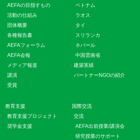
AEFAの目指すもの
ベトナム
活動の仕組み
ラオス
団体概要
タイ
各種報告書
スリランカ
AEFAフォーラム
ネパール
AEFA会報
中国雲南省
メディア報道
建築実績
講演
パートナーNGOの紹介
受賞
教育⽀援
国際交流
教育⽀援プロジェクト
交流
奨学金支援
AEFA出前授業/講演会
研究授業のサポート