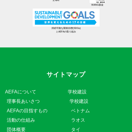
全海研
WANG基金
持続可能な開発目標(SDGs)
とAEFAの取り組み
サイトマップ
AEFAについて
学校建設
理事長あいさつ
学校建設
AEFAの目指すもの
ベトナム
活動の仕組み
ラオス
団体概要
タイ