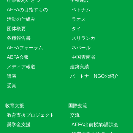
理事長あいさつ
学校建設
AEFAの目指すもの
ベトナム
活動の仕組み
ラオス
団体概要
タイ
各種報告書
スリランカ
AEFAフォーラム
ネパール
AEFA会報
中国雲南省
メディア報道
建築実績
講演
パートナーNGOの紹介
受賞
教育⽀援
国際交流
教育⽀援プロジェクト
交流
奨学金支援
AEFA出前授業/講演会