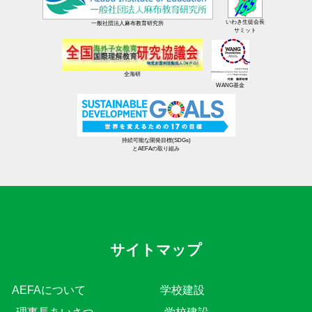
いわき生徒会長
一般社団法人麻布教育研究所
サミット
全海研
WANG基金
持続可能な開発目標(SDGs)
とAEFAの取り組み
サイトマップ
AEFAについて
学校建設