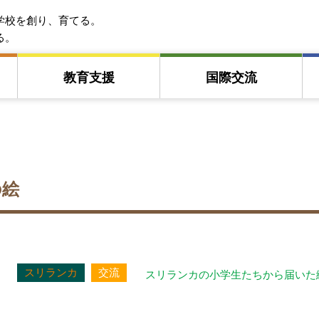
EFA アジア教育友好協会
学校を創り、育てる。
る。
教育⽀援
国際交流
の絵
スリランカ
交流
スリランカの小学生たちから届いた