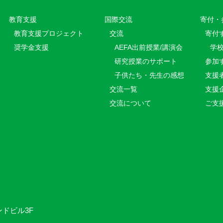
教育⽀援
国際交流
寄付・
教育⽀援プロジェクト
交流
寄付
奨学金支援
AEFA出前授業/講演会
学
研究授業のサポート
参加
子供たち・先生の感想
支援
交流一覧
支援
交流について
ご支
ンドビル3F