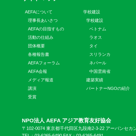
AEFAについて
学校建設
理事長あいさつ
学校建設
AEFAの目指すもの
ベトナム
活動の仕組み
ラオス
団体概要
タイ
各種報告書
スリランカ
AEFAフォーラム
ネパール
AEFA会報
中国雲南省
メディア報道
建築実績
講演
パートナーNGOの紹介
受賞
NPO法人 AEFA アジア教育友好協会
〒102-0074 東京都千代田区九段南2-3-22 アーバンセカ
TEL：03-6265-6490 FAX：03-6265-6491