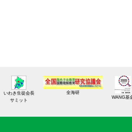
全海研
いわき生徒会長
WANG基
サミット