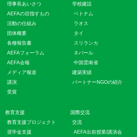
理事長あいさつ
学校建設
AEFAの目指すもの
ベトナム
活動の仕組み
ラオス
団体概要
タイ
各種報告書
スリランカ
AEFAフォーラム
ネパール
AEFA会報
中国雲南省
メディア報道
建築実績
講演
パートナーNGOの紹介
受賞
教育⽀援
国際交流
教育⽀援プロジェクト
交流
奨学金支援
AEFA出前授業/講演会