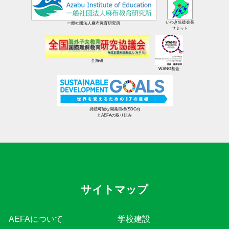
いわき生徒会長
一般社団法人麻布教育研究所
サミット
全海研
WANG基金
持続可能な開発目標(SDGs)
とAEFAの取り組み
サイトマップ
AEFAについて
学校建設