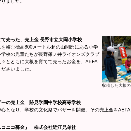
なりました。
てて売った、売上金 長野市立大岡小学校
スを臨む標高800メートル超の山間部にある小学
小学校の児童たちが長野篠ノ井ライオンズクラブ
々とともに大根を育てて売ったお金を、AEFA
くださいました。
収穫した大根の
ザーの売上金 跡見学園中学校高等学校
中心となり、学校の文化祭でバザーを開催。その売上金をAEF
ニコニコ募金」 株式会社近江兄弟社