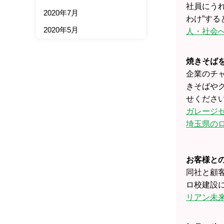
社員にう
2020年7月
わけ”す
2020年5月
人・社会へ
焼きそば
企業のチ
きそばやク
せくださ
ガレージセ
埼玉県の
お客様と
同社と顧
ロ校建設
リアン未来