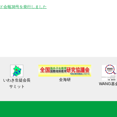
ンド会報38号を発行しました
全海研
いわき生徒会長
WANG基
サミット