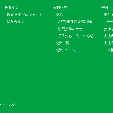
教育⽀援
国際交流
寄付・
教育⽀援プロジェクト
交流
寄付
奨学金支援
AEFA出前授業/講演会
学
研究授業のサポート
参加
子供たち・先生の感想
支援
交流一覧
支援
交流について
ご支
ンドビル3F