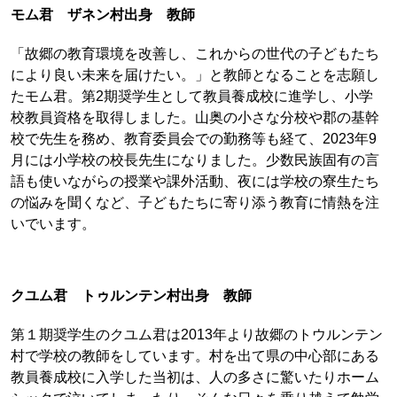
モム君 ザネン村出身 教師
「故郷の教育環境を改善し、これからの世代の子どもたち
により良い未来を届けたい。」と教師となることを志願し
たモム君。第2期奨学生として教員養成校に進学し、小学
校教員資格を取得しました。山奥の小さな分校や郡の基幹
校で先生を務め、教育委員会での勤務等も経て、2023年9
月には小学校の校長先生になりました。少数民族固有の言
語も使いながらの授業や課外活動、夜には学校の寮生たち
の悩みを聞くなど、子どもたちに寄り添う教育に情熱を注
いでいます。
クユム君 トゥルンテン村出身 教師
第１期奨学生のクユム君は2013年より故郷のトウルンテン
村で学校の教師をしています。村を出て県の中心部にある
教員養成校に入学した当初は、人の多さに驚いたりホーム