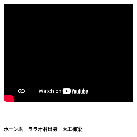
ホーン君 ララオ村出身 大工棟梁