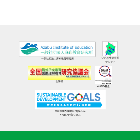
いわき生徒会長
一般社団法人麻布教育研究所
サミット
全海研
WANG基金
持続可能な開発目標(SDGs)
とAEFAの取り組み