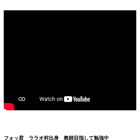
フォッ君 ララオ村出身 教師目指して勉強中