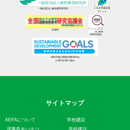
いわき生徒会長
一般社団法人麻布教育研究所
サミット
全海研
WANG基金
持続可能な開発目標(SDGs)
とAEFAの取り組み
サイトマップ
AEFAについて
学校建設
理事長あいさつ
学校建設