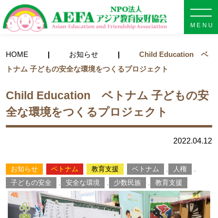
NPO法人 AEFA アジア教育
HOME
お知らせ
Child Education ベ
トナム 子どもの安全な環境をつくるプロジェクト
Child Education ベトナム 子どもの安
全な環境をつくるプロジェクト
2022.04.12
お知らせ
ベトナム
教育⽀援
ベトナム
人権
,
,
子どもの安全
安全な環境
少数民族
教育支援
,
,
,