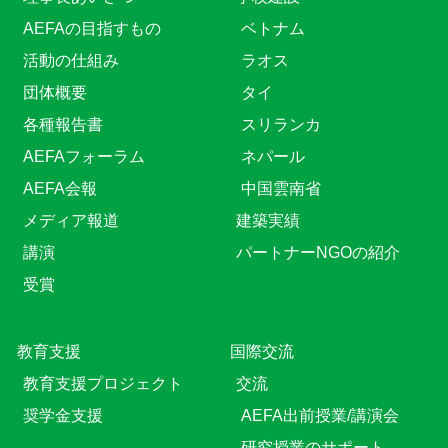
AEFAの目指すもの
ベトナム
活動の仕組み
ラオス
団体概要
タイ
各種報告書
スリランカ
AEFAフォーラム
ネパール
AEFA会報
中国雲南省
メディア報道
建築実績
講演
パートナーNGOの紹介
受賞
教育⽀援
国際交流
教育⽀援プロジェクト
交流
奨学金支援
AEFA出前授業/講演会
研究授業のサポート