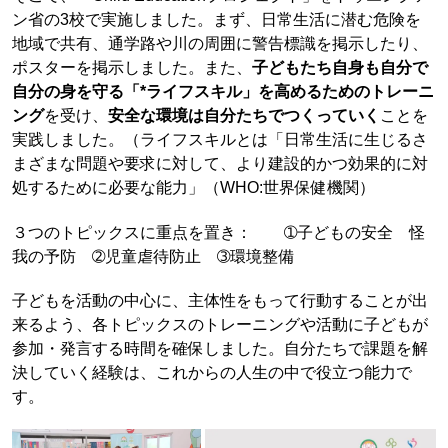
ン省の3校で実施しました。まず、日常生活に潜む危険を
地域で共有、通学路や川の周囲に警告標識を掲示したり、
ポスターを掲示しました。また、
子どもたち自身も自分で
自分の身を守る「*ライフスキル」を高めるためのトレーニ
ング
を受け、
安全な環境は自分たちでつくっていく
ことを
実践しました。（ライフスキルとは「日常生活に生じるさ
まざまな問題や要求に対して、より建設的かつ効果的に対
処するために必要な能力」（WHO:世界保健機関）
３つのトピックスに重点を置き： ➀子どもの安全 怪
我の予防 ➁児童虐待防止 ➂環境整備
子どもを活動の中心に、主体性をもって行動することが出
来るよう、各トピックスのトレーニングや活動に子どもが
参加・発言する時間を確保しました。自分たちで課題を解
決していく経験は、これからの人生の中で役立つ能力で
す。