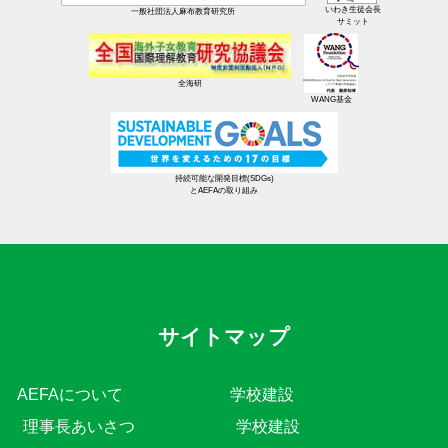
いわき生徒会長
一般社団法人麻布教育研究所
サミット
全海研
WANG基金
持続可能な開発目標(SDGs)
とAEFAの取り組み
サイトマップ
AEFAについて
学校建設
理事長あいさつ
学校建設