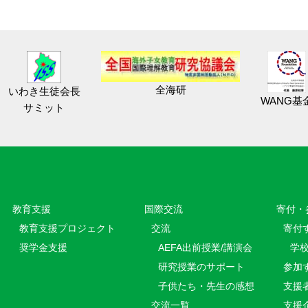
全海研
いわき生徒会長
WANG基
サミット
教育⽀援
国際交流
寄付・
教育⽀援プロジェクト
交流
寄付
奨学金支援
AEFA出前授業/講演会
学
研究授業のサポート
参加
子供たち・先生の感想
支援
交流一覧
支援