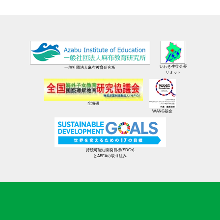
いわき生徒会長
一般社団法人麻布教育研究所
サミット
全海研
WANG基金
持続可能な開発目標(SDGs)
とAEFAの取り組み