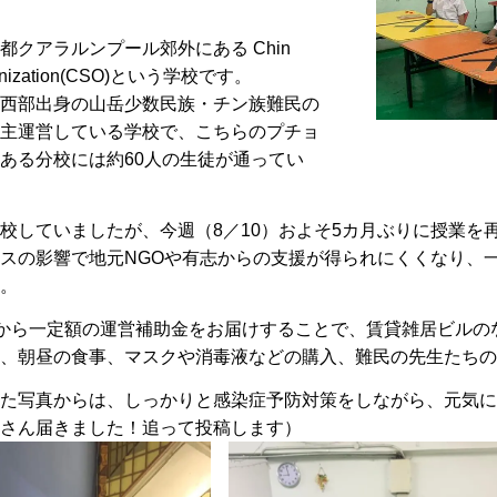
都クアラルンプール郊外にある Chin
rganization(CSO)という学校です。
西部出身の山岳少数民族・チン族難民の
主運営している学校で、こちらのプチョ
ある分校には約60人の生徒が通ってい
校していましたが、今週（8／10）およそ5カ月ぶりに授業を
スの影響で地元NGOや有志からの支援が得られにくくなり、一
。
Aから一定額の運営補助金をお届けすることで、賃貸雑居ビル
、朝昼の食事、マスクや消毒液などの購入、難民の先生たちの
た写真からは、しっかりと感染症予防対策をしながら、元気に
さん届きました！追って投稿します）