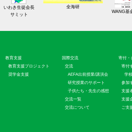
全海研
いわき生徒会長
WANG基
サミット
教育⽀援
国際交流
寄付・
教育⽀援プロジェクト
交流
寄付
奨学金支援
AEFA出前授業/講演会
学
研究授業のサポート
参加
子供たち・先生の感想
支援
交流一覧
支援
交流について
ご支