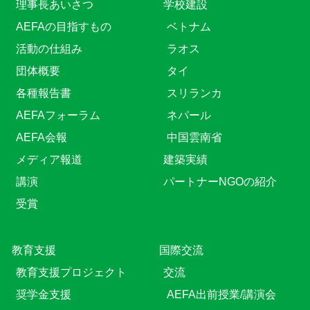
理事長あいさつ
学校建設
AEFAの目指すもの
ベトナム
活動の仕組み
ラオス
団体概要
タイ
各種報告書
スリランカ
AEFAフォーラム
ネパール
AEFA会報
中国雲南省
メディア報道
建築実績
講演
パートナーNGOの紹介
受賞
教育⽀援
国際交流
教育⽀援プロジェクト
交流
奨学金支援
AEFA出前授業/講演会