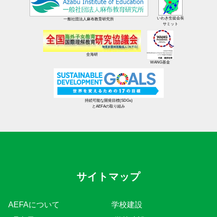
いわき生徒会長
一般社団法人麻布教育研究所
サミット
全海研
WANG基金
持続可能な開発目標(SDGs)
とAEFAの取り組み
サイトマップ
AEFAについて
学校建設