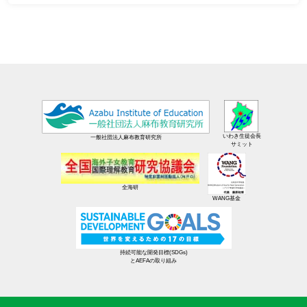
いわき生徒会長
一般社団法人麻布教育研究所
サミット
全海研
WANG基金
持続可能な開発目標(SDGs)
とAEFAの取り組み