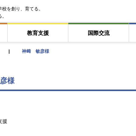
EFA アジア教育友好協会
学校を創り、育てる。
る。
教育⽀援
国際交流
神﨑 敏彦様
彦様
支援