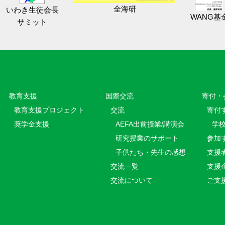
全海研
いわき生徒会長
WANG基
サミット
教育⽀援
国際交流
寄付・
教育⽀援プロジェクト
交流
寄付
奨学金支援
AEFA出前授業/講演会
学
研究授業のサポート
参加
子供たち・先生の感想
支援
交流一覧
支援
交流について
ご支