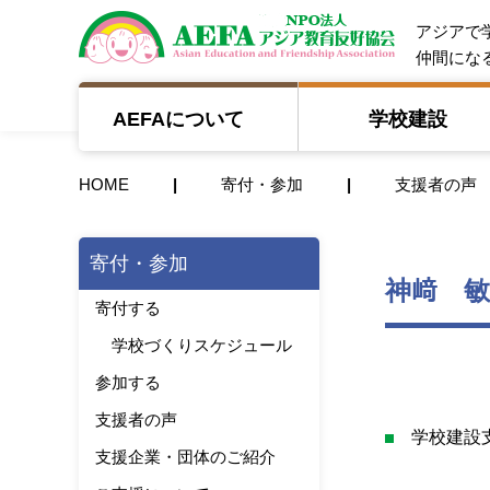
NPO法人 A
アジアで
仲間にな
AEFAについて
学校建設
HOME
寄付・参加
支援者の声
寄付・参加
神﨑 敏
寄付する
学校づくりスケジュール
参加する
支援者の声
学校建設
支援企業・団体のご紹介