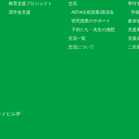
教育⽀援プロジェクト
交流
寄付
奨学金支援
AEFA出前授業/講演会
学
研究授業のサポート
参加
子供たち・先生の感想
支援
交流一覧
支援
交流について
ご支
ンドビル3F