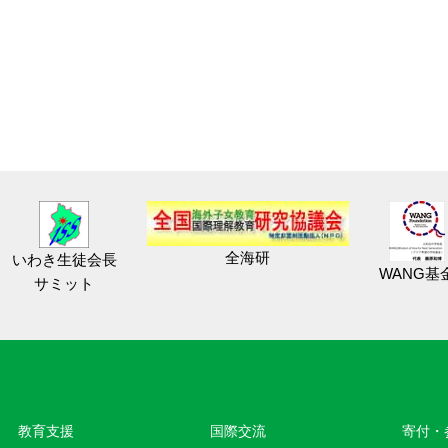
全海研
いわき生徒会長
WANG基
サミット
教育⽀援
国際交流
寄付・