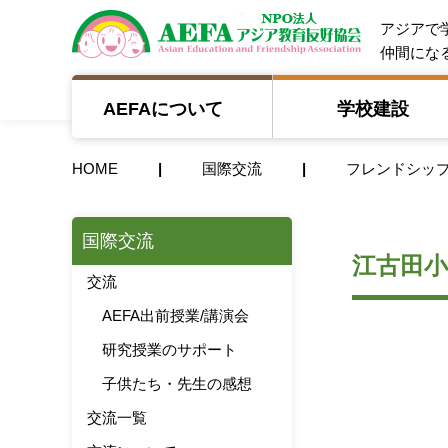
NPO法人 A
アジアで
仲間にな
AEFAについて
学校建設
HOME
国際交流
フレンドシッ
国際交流
江古田小
交流
AEFA出前授業/講演会
研究授業のサポート
子供たち・先生の感想
交流一覧