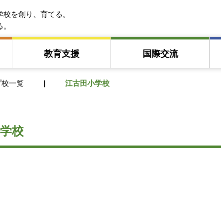
EFA アジア教育友好協会
学校を創り、育てる。
る。
教育⽀援
国際交流
プ校一覧
江古田小学校
学校