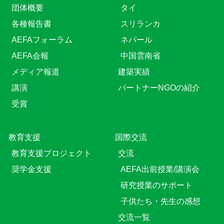
団体概要
タイ
各種報告書
スリランカ
AEFAフォーラム
ネパール
AEFA会報
中国雲南省
メディア報道
建築実績
講演
パートナーNGOの紹介
受賞
教育⽀援
国際交流
教育⽀援プロジェクト
交流
奨学金支援
AEFA出前授業/講演会
研究授業のサポート
子供たち・先生の感想
交流一覧