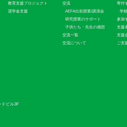
教育⽀援プロジェクト
交流
寄付
奨学金支援
AEFA出前授業/講演会
学
研究授業のサポート
参加
子供たち・先生の感想
支援
交流一覧
支援
交流について
ご支
ンドビル3F