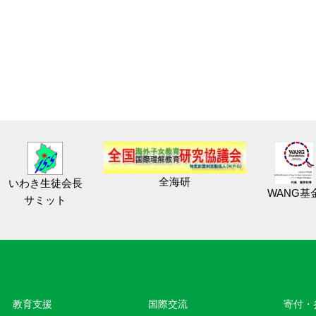
全海研
いわき生徒会長
WANG基
サミット
教育⽀援
国際交流
寄付・