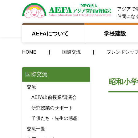
NPO法人 A
アジアで
仲間にな
AEFAについて
学校建設
HOME
国際交流
フレンドシッ
国際交流
昭和小学
交流
AEFA出前授業/講演会
研究授業のサポート
子供たち・先生の感想
交流一覧