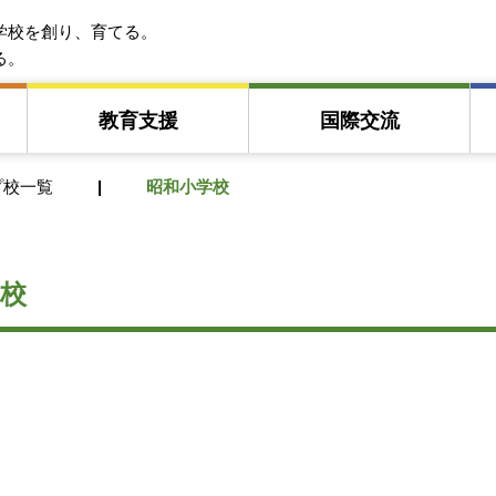
EFA アジア教育友好協会
学校を創り、育てる。
る。
教育⽀援
国際交流
プ校一覧
昭和小学校
校