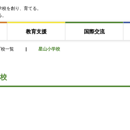
EFA アジア教育友好協会
学校を創り、育てる。
る。
教育⽀援
国際交流
プ校一覧
星山小学校
校