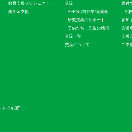
教育⽀援プロジェクト
交流
寄付
奨学金支援
AEFA出前授業/講演会
学
研究授業のサポート
参加
子供たち・先生の感想
支援
交流一覧
支援
交流について
ご支
ンドビル3F