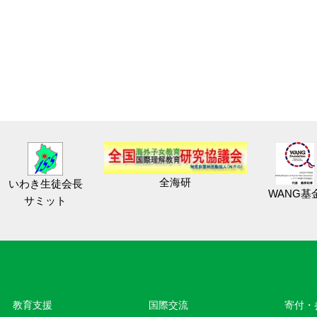
全海研
いわき生徒会長
WANG基
サミット
教育⽀援
国際交流
寄付・