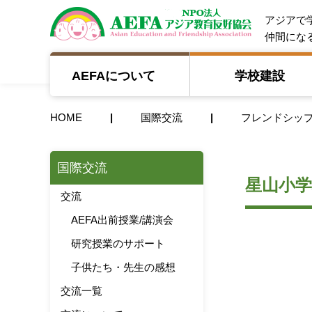
NPO法人 A
アジアで
仲間にな
AEFAについて
学校建設
HOME
国際交流
フレンドシッ
国際交流
星山小学
交流
AEFA出前授業/講演会
研究授業のサポート
子供たち・先生の感想
交流一覧