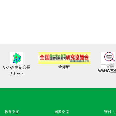
全海研
いわき生徒会長
WANG基
サミット
教育⽀援
国際交流
寄付・