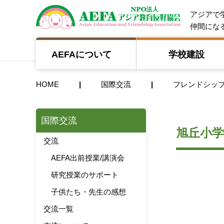
NPO法人 A
アジアで
仲間にな
AEFAについて
学校建設
HOME
国際交流
フレンドシッ
国際交流
旭丘小学
交流
AEFA出前授業/講演会
研究授業のサポート
子供たち・先生の感想
交流一覧