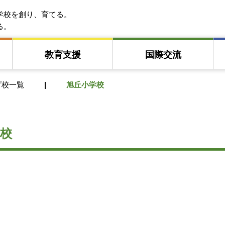
EFA アジア教育友好協会
学校を創り、育てる。
る。
教育⽀援
国際交流
プ校一覧
旭丘小学校
校