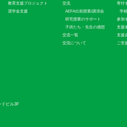
教育⽀援プロジェクト
交流
寄付
奨学金支援
AEFA出前授業/講演会
学
研究授業のサポート
参加
子供たち・先生の感想
支援
交流一覧
支援
交流について
ご支
ンドビル3F