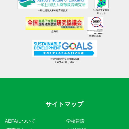
いわき生徒会長
一般社団法人麻布教育研究所
サミット
全海研
WANG基金
持続可能な開発目標(SDGs)
とAEFAの取り組み
サイトマップ
AEFAについて
学校建設