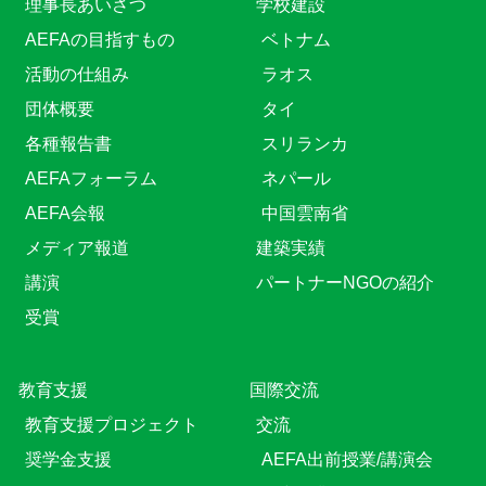
理事長あいさつ
学校建設
AEFAの目指すもの
ベトナム
活動の仕組み
ラオス
団体概要
タイ
各種報告書
スリランカ
AEFAフォーラム
ネパール
AEFA会報
中国雲南省
メディア報道
建築実績
講演
パートナーNGOの紹介
受賞
教育⽀援
国際交流
教育⽀援プロジェクト
交流
奨学金支援
AEFA出前授業/講演会