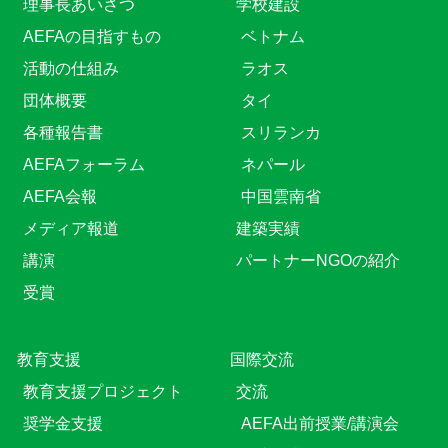
理事長あいさつ
学校建設
AEFAの目指すもの
ベトナム
活動の仕組み
ラオス
団体概要
タイ
各種報告書
スリランカ
AEFAフォーラム
ネパール
AEFA会報
中国雲南省
メディア報道
建築実績
講演
パートナーNGOの紹介
受賞
教育⽀援
国際交流
教育⽀援プロジェクト
交流
奨学金支援
AEFA出前授業/講演会