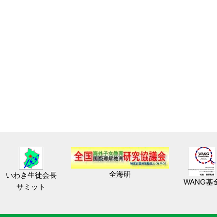
全海研
いわき生徒会長
WANG基
サミット