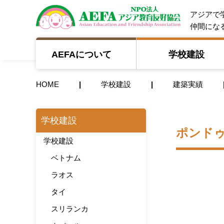
NPO法人 A
アジアで
仲間にな
AEFAについて
学校建設
HOME
学校建設
建築実績
学校建設
ポンド
学校建設
ベトナム
ラオス
タイ
スリランカ