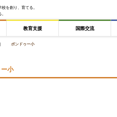
EFA アジア教育友好協会
学校を創り、育てる。
る。
教育⽀援
国際交流
ポンドゥー小
ゥー小