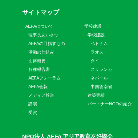
サイトマップ
AEFAについて
学校建設
理事長あいさつ
学校建設
AEFAの目指すもの
ベトナム
活動の仕組み
ラオス
団体概要
タイ
各種報告書
スリランカ
AEFAフォーラム
ネパール
AEFA会報
中国雲南省
メディア報道
建築実績
講演
パートナーNGOの紹介
受賞
NPO法人 AEFA アジア教育友好協会