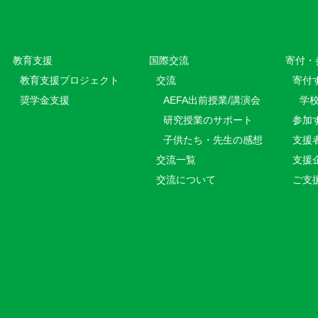
教育⽀援
国際交流
寄付・
教育⽀援プロジェクト
交流
寄付
奨学金支援
AEFA出前授業/講演会
学
研究授業のサポート
参加
子供たち・先生の感想
支援
交流一覧
支援
交流について
ご支