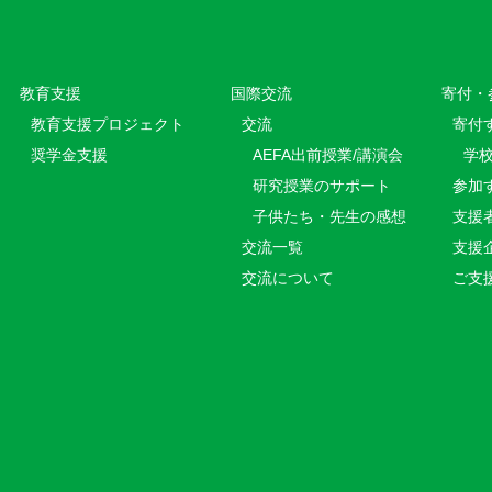
教育⽀援
国際交流
寄付・
教育⽀援プロジェクト
交流
寄付
奨学金支援
AEFA出前授業/講演会
学
研究授業のサポート
参加
子供たち・先生の感想
支援
交流一覧
支援
交流について
ご支