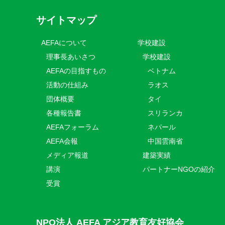
サイトマップ
AEFAについて
学校建設
理事長あいさつ
学校建設
AEFAの目指すもの
ベトナム
活動の仕組み
ラオス
団体概要
タイ
各種報告書
スリランカ
AEFAフォーラム
ネパール
AEFA会報
中国雲南省
メディア報道
建築実績
講演
パートナーNGOの紹介
受賞
NPO法人 AEFA アジア教育友好協会