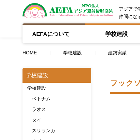
NPO法人 A
アジアで
仲間にな
AEFAについて
学校建設
HOME
学校建設
建築実績
学校建設
フック
学校建設
ベトナム
ラオス
タイ
スリランカ