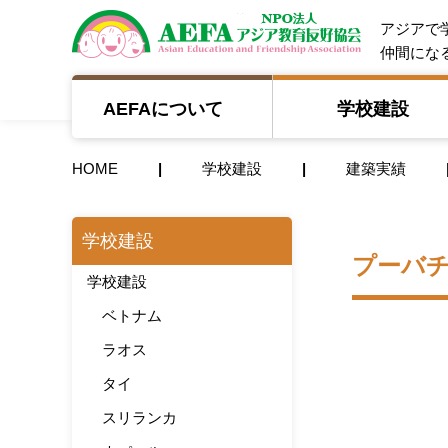
NPO法人 A
アジアで
仲間にな
AEFAについて
学校建設
HOME
学校建設
建築実績
学校建設
プーバ
学校建設
ベトナム
ラオス
タイ
スリランカ