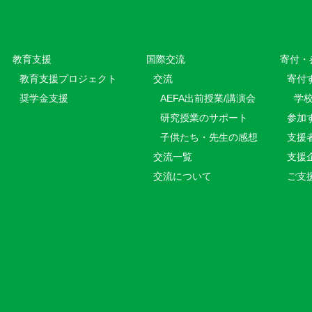
教育⽀援
国際交流
寄付・
教育⽀援プロジェクト
交流
寄付
奨学金支援
AEFA出前授業/講演会
学
研究授業のサポート
参加
子供たち・先生の感想
支援
交流一覧
支援
交流について
ご支