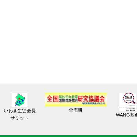
全海研
いわき生徒会長
WANG基
サミット