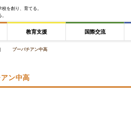
EFA アジア教育友好協会
学校を創り、育てる。
る。
教育⽀援
国際交流
プーバチアン中高
チアン中高