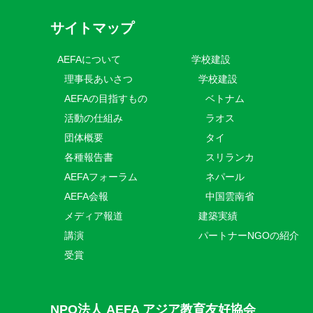
サイトマップ
AEFAについて
学校建設
理事長あいさつ
学校建設
AEFAの目指すもの
ベトナム
活動の仕組み
ラオス
団体概要
タイ
各種報告書
スリランカ
AEFAフォーラム
ネパール
AEFA会報
中国雲南省
メディア報道
建築実績
講演
パートナーNGOの紹介
受賞
NPO法人 AEFA アジア教育友好協会