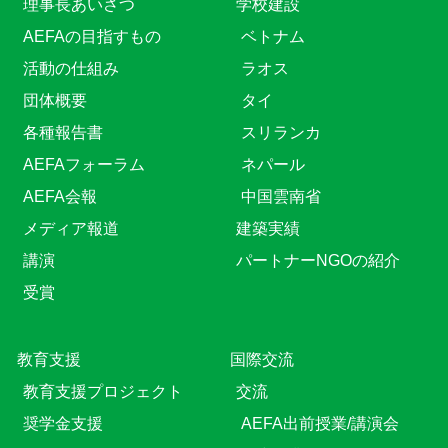
理事長あいさつ
学校建設
AEFAの目指すもの
ベトナム
活動の仕組み
ラオス
団体概要
タイ
各種報告書
スリランカ
AEFAフォーラム
ネパール
AEFA会報
中国雲南省
メディア報道
建築実績
講演
パートナーNGOの紹介
受賞
教育⽀援
国際交流
教育⽀援プロジェクト
交流
奨学金支援
AEFA出前授業/講演会