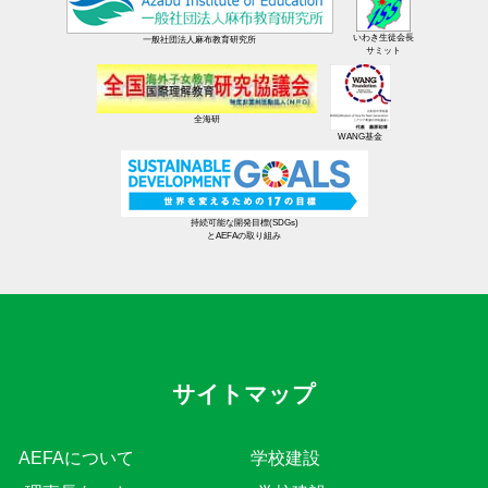
いわき生徒会長
一般社団法人麻布教育研究所
サミット
全海研
WANG基金
持続可能な開発目標(SDGs)
とAEFAの取り組み
サイトマップ
AEFAについて
学校建設