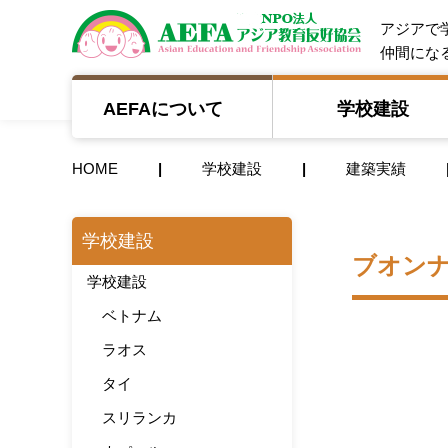
NPO法人 A
アジアで
仲間にな
AEFAについて
学校建設
HOME
学校建設
建築実績
学校建設
ブオン
学校建設
ベトナム
ラオス
タイ
スリランカ