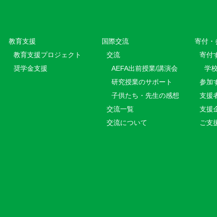
教育⽀援
国際交流
寄付・
教育⽀援プロジェクト
交流
寄付
奨学金支援
AEFA出前授業/講演会
学
研究授業のサポート
参加
子供たち・先生の感想
支援
交流一覧
支援
交流について
ご支