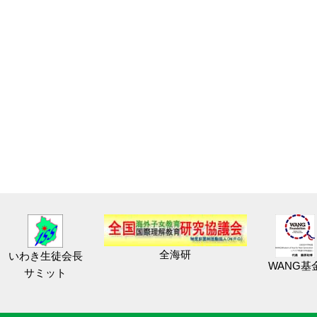
全海研
いわき生徒会長
WANG基
サミット