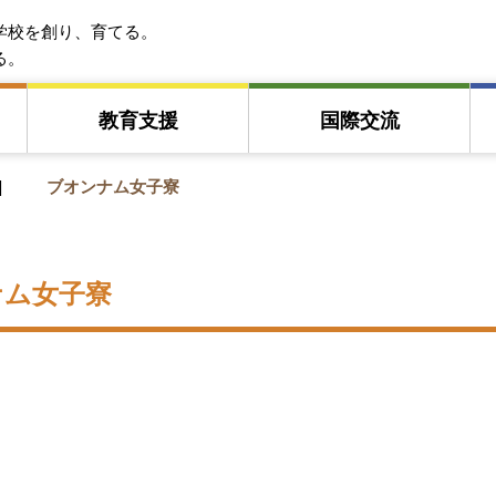
EFA アジア教育友好協会
学校を創り、育てる。
る。
教育⽀援
国際交流
ブオンナム女子寮
ナム女子寮