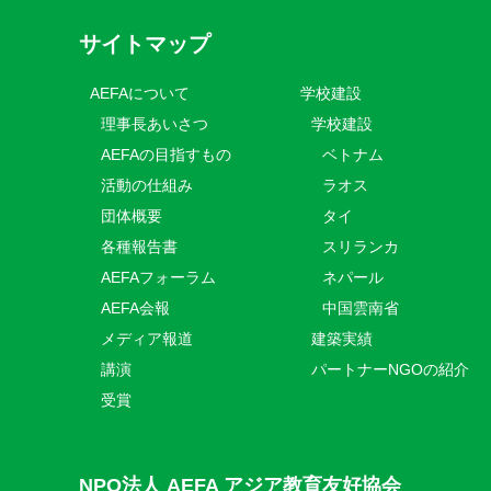
サイトマップ
AEFAについて
学校建設
理事長あいさつ
学校建設
AEFAの目指すもの
ベトナム
活動の仕組み
ラオス
団体概要
タイ
各種報告書
スリランカ
AEFAフォーラム
ネパール
AEFA会報
中国雲南省
メディア報道
建築実績
講演
パートナーNGOの紹介
受賞
NPO法人 AEFA アジア教育友好協会