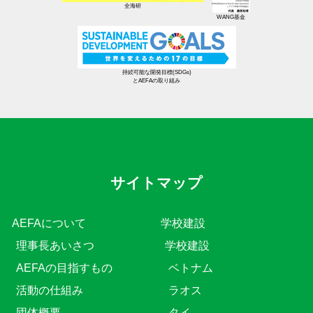
全海研
WANG基金
持続可能な開発目標(SDGs)
とAEFAの取り組み
サイトマップ
AEFAについて
学校建設
理事長あいさつ
学校建設
AEFAの目指すもの
ベトナム
活動の仕組み
ラオス
団体概要
タイ