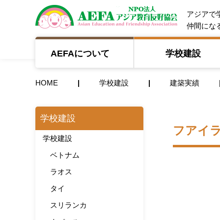
NPO法人 A
アジアで
仲間にな
AEFAについて
学校建設
HOME
学校建設
建築実績
学校建設
フアイ
学校建設
ベトナム
ラオス
タイ
スリランカ