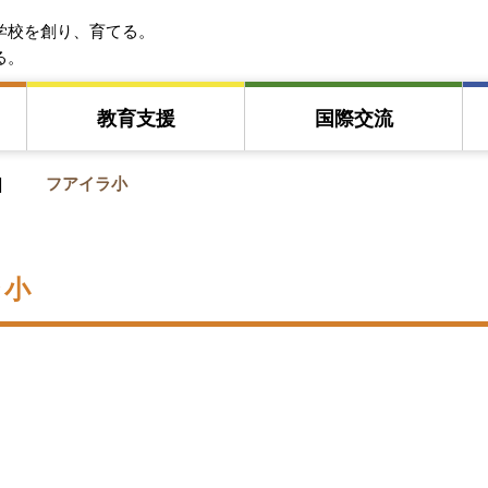
EFA アジア教育友好協会
学校を創り、育てる。
る。
教育⽀援
国際交流
フアイラ小
ラ小