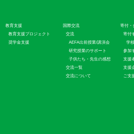
教育⽀援
国際交流
寄付・
教育⽀援プロジェクト
交流
寄付
奨学金支援
AEFA出前授業/講演会
学
研究授業のサポート
参加
子供たち・先生の感想
支援
交流一覧
支援
交流について
ご支