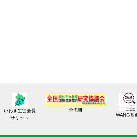
全海研
いわき生徒会長
WANG基
サミット