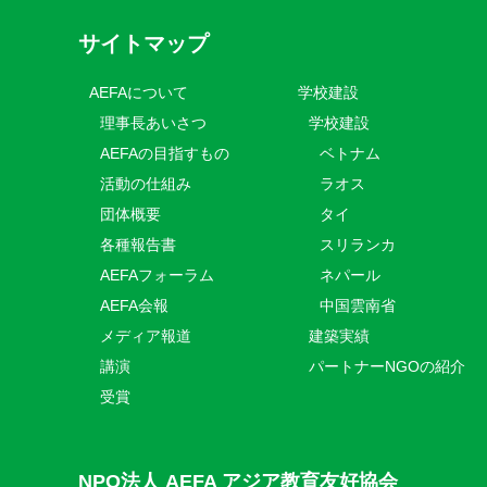
サイトマップ
AEFAについて
学校建設
理事長あいさつ
学校建設
AEFAの目指すもの
ベトナム
活動の仕組み
ラオス
団体概要
タイ
各種報告書
スリランカ
AEFAフォーラム
ネパール
AEFA会報
中国雲南省
メディア報道
建築実績
講演
パートナーNGOの紹介
受賞
NPO法人 AEFA アジア教育友好協会