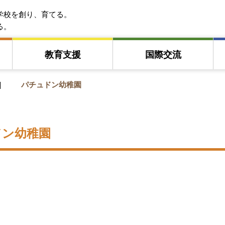
EFA アジア教育友好協会
学校を創り、育てる。
る。
教育⽀援
国際交流
パチュドン幼稚園
ドン幼稚園