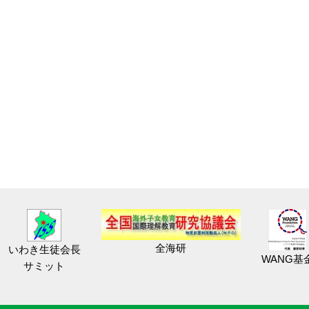
全海研
いわき生徒会長
WANG基
サミット