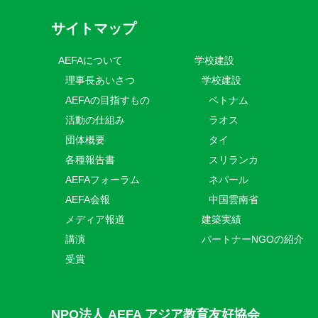
サイトマップ
AEFAについて
学校建設
理事長あいさつ
学校建設
AEFAの目指すもの
ベトナム
活動の仕組み
ラオス
団体概要
タイ
各種報告書
スリランカ
AEFAフォーラム
ネパール
AEFA会報
中国雲南省
メディア報道
建築実績
講演
パートナーNGOの紹介
受賞
NPO法人 AEFA アジア教育友好協会