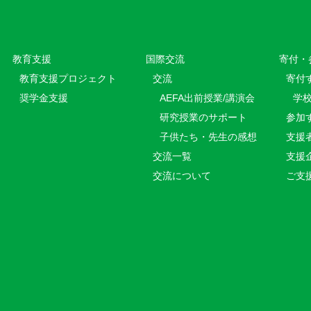
教育⽀援
国際交流
寄付・
教育⽀援プロジェクト
交流
寄付
奨学金支援
AEFA出前授業/講演会
学
研究授業のサポート
参加
子供たち・先生の感想
支援
交流一覧
支援
交流について
ご支