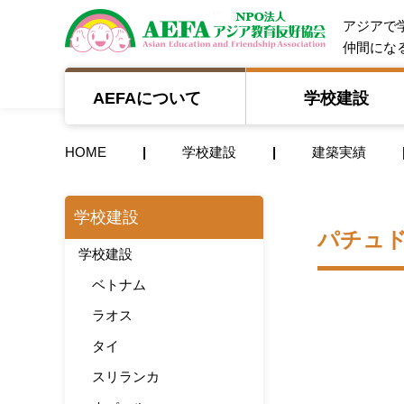
NPO法人 A
アジアで
仲間にな
AEFAについて
学校建設
HOME
学校建設
建築実績
学校建設
パチュ
学校建設
ベトナム
ラオス
タイ
スリランカ