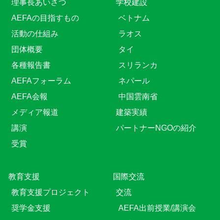
理事長あいさつ
学校建設
AEFAの目指すもの
ベトナム
活動の仕組み
ラオス
団体概要
タイ
各種報告書
スリランカ
AEFAフォーラム
ネパール
AEFA会報
中国雲南省
メディア報道
建築実績
講演
パートナーNGOの紹介
受賞
教育⽀援
国際交流
教育⽀援プロジェクト
交流
奨学金支援
AEFA出前授業/講演会