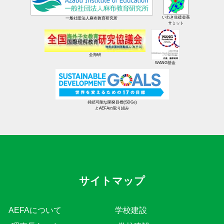
いわき生徒会長
一般社団法人麻布教育研究所
サミット
全海研
WANG基金
持続可能な開発目標(SDGs)
とAEFAの取り組み
サイトマップ
AEFAについて
学校建設