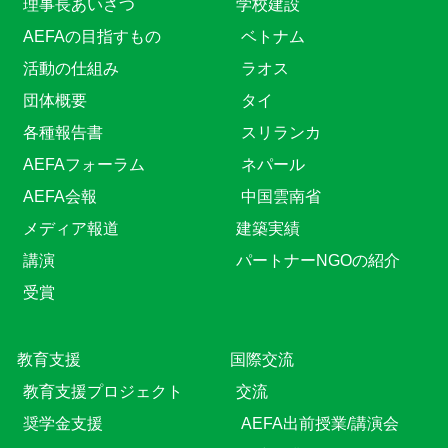
理事長あいさつ
学校建設
AEFAの目指すもの
ベトナム
活動の仕組み
ラオス
団体概要
タイ
各種報告書
スリランカ
AEFAフォーラム
ネパール
AEFA会報
中国雲南省
メディア報道
建築実績
講演
パートナーNGOの紹介
受賞
教育⽀援
国際交流
教育⽀援プロジェクト
交流
奨学金支援
AEFA出前授業/講演会