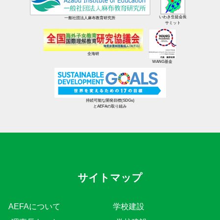
いわき生徒会長
一般社団法人麻布教育研究所
サミット
全海研
WANG基金
持続可能な開発目標(SDGs)
とAEFAの取り組み
サイトマップ
AEFAについて
学校建設