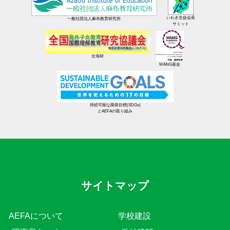
いわき生徒会長
一般社団法人麻布教育研究所
サミット
全海研
WANG基金
持続可能な開発目標(SDGs)
とAEFAの取り組み
サイトマップ
AEFAについて
学校建設