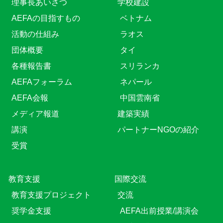
理事長あいさつ
学校建設
AEFAの目指すもの
ベトナム
活動の仕組み
ラオス
団体概要
タイ
各種報告書
スリランカ
AEFAフォーラム
ネパール
AEFA会報
中国雲南省
メディア報道
建築実績
講演
パートナーNGOの紹介
受賞
教育⽀援
国際交流
教育⽀援プロジェクト
交流
奨学金支援
AEFA出前授業/講演会