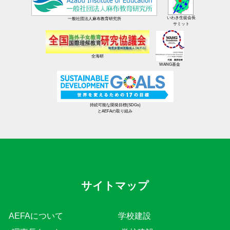
いわき生徒会長
一般社団法人麻布教育研究所
サミット
全海研
WANG基金
持続可能な開発目標(SDGs)
とAEFAの取り組み
サイトマップ
AEFAについて
学校建設