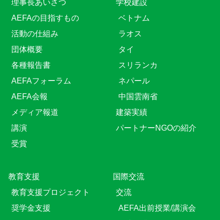
理事長あいさつ
学校建設
AEFAの目指すもの
ベトナム
活動の仕組み
ラオス
団体概要
タイ
各種報告書
スリランカ
AEFAフォーラム
ネパール
AEFA会報
中国雲南省
メディア報道
建築実績
講演
パートナーNGOの紹介
受賞
教育⽀援
国際交流
教育⽀援プロジェクト
交流
奨学金支援
AEFA出前授業/講演会