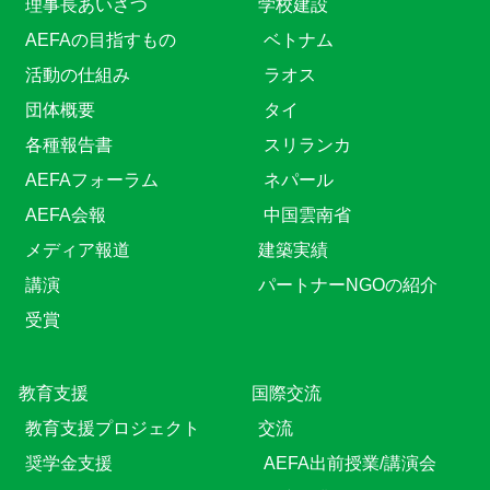
理事長あいさつ
学校建設
AEFAの目指すもの
ベトナム
活動の仕組み
ラオス
団体概要
タイ
各種報告書
スリランカ
AEFAフォーラム
ネパール
AEFA会報
中国雲南省
メディア報道
建築実績
講演
パートナーNGOの紹介
受賞
教育⽀援
国際交流
教育⽀援プロジェクト
交流
奨学金支援
AEFA出前授業/講演会