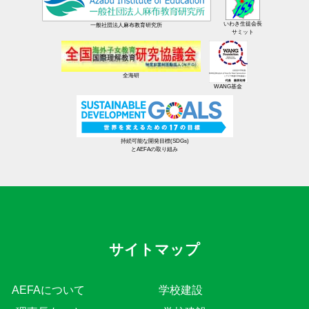
いわき生徒会長
一般社団法人麻布教育研究所
サミット
全海研
WANG基金
持続可能な開発目標(SDGs)
とAEFAの取り組み
サイトマップ
AEFAについて
学校建設