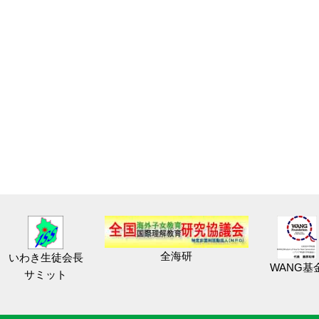
全海研
いわき生徒会長
WANG基
サミット