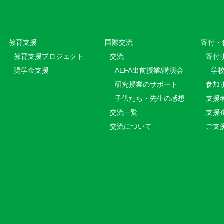
教育⽀援
国際交流
寄付・
教育⽀援プロジェクト
交流
寄付
奨学金支援
AEFA出前授業/講演会
学
研究授業のサポート
参加
子供たち・先生の感想
支援
交流一覧
支援
交流について
ご支