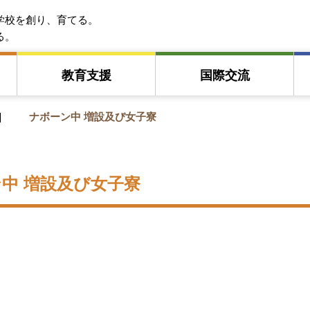
EFA アジア教育友好協会
学校を創り、育てる。
る。
教育⽀援
国際交流
ナボーン中 増設及び女子寮
中 増設及び女子寮