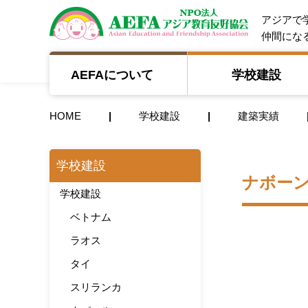
NPO法人 A
アジアで
仲間にな
AEFAについて
学校建設
HOME
学校建設
建築実績
学校建設
ナボーン
学校建設
ベトナム
ラオス
タイ
スリランカ