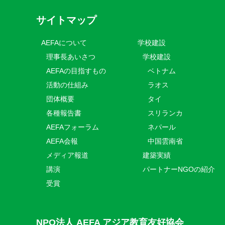
サイトマップ
AEFAについて
学校建設
理事長あいさつ
学校建設
AEFAの目指すもの
ベトナム
活動の仕組み
ラオス
団体概要
タイ
各種報告書
スリランカ
AEFAフォーラム
ネパール
AEFA会報
中国雲南省
メディア報道
建築実績
講演
パートナーNGOの紹介
受賞
NPO法人 AEFA アジア教育友好協会