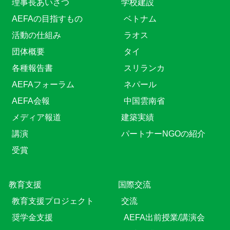
理事長あいさつ
学校建設
AEFAの目指すもの
ベトナム
活動の仕組み
ラオス
団体概要
タイ
各種報告書
スリランカ
AEFAフォーラム
ネパール
AEFA会報
中国雲南省
メディア報道
建築実績
講演
パートナーNGOの紹介
受賞
教育⽀援
国際交流
教育⽀援プロジェクト
交流
奨学金支援
AEFA出前授業/講演会