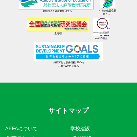
いわき生徒会長
一般社団法人麻布教育研究所
サミット
全海研
WANG基金
持続可能な開発目標(SDGs)
とAEFAの取り組み
サイトマップ
AEFAについて
学校建設