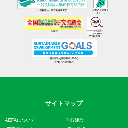
いわき生徒会長
一般社団法人麻布教育研究所
サミット
全海研
WANG基金
持続可能な開発目標(SDGs)
とAEFAの取り組み
サイトマップ
AEFAについて
学校建設