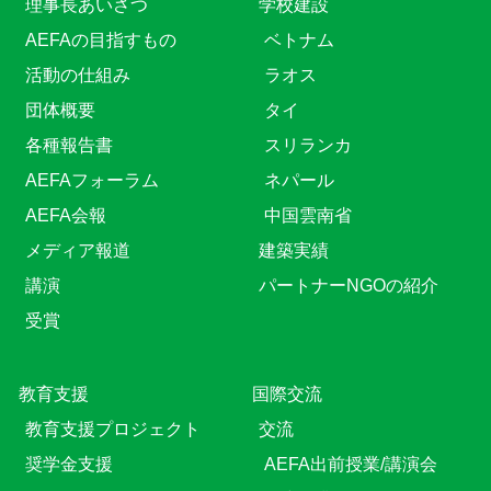
理事長あいさつ
学校建設
AEFAの目指すもの
ベトナム
活動の仕組み
ラオス
団体概要
タイ
各種報告書
スリランカ
AEFAフォーラム
ネパール
AEFA会報
中国雲南省
メディア報道
建築実績
講演
パートナーNGOの紹介
受賞
教育⽀援
国際交流
教育⽀援プロジェクト
交流
奨学金支援
AEFA出前授業/講演会