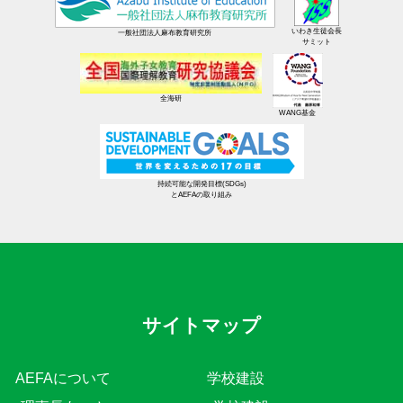
いわき生徒会長
一般社団法人麻布教育研究所
サミット
全海研
WANG基金
持続可能な開発目標(SDGs)
とAEFAの取り組み
サイトマップ
AEFAについて
学校建設