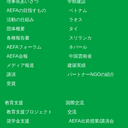
理事長あいさつ
学校建設
AEFAの目指すもの
ベトナム
活動の仕組み
ラオス
団体概要
タイ
各種報告書
スリランカ
AEFAフォーラム
ネパール
AEFA会報
中国雲南省
メディア報道
建築実績
講演
パートナーNGOの紹介
受賞
教育⽀援
国際交流
教育⽀援プロジェクト
交流
奨学金支援
AEFA出前授業/講演会