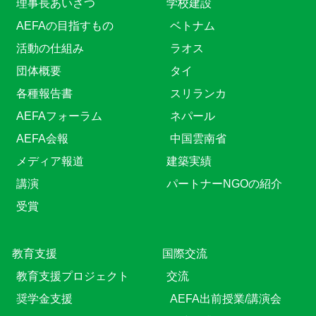
理事長あいさつ
学校建設
AEFAの目指すもの
ベトナム
活動の仕組み
ラオス
団体概要
タイ
各種報告書
スリランカ
AEFAフォーラム
ネパール
AEFA会報
中国雲南省
メディア報道
建築実績
講演
パートナーNGOの紹介
受賞
教育⽀援
国際交流
教育⽀援プロジェクト
交流
奨学金支援
AEFA出前授業/講演会