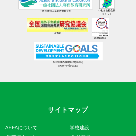
いわき生徒会長
一般社団法人麻布教育研究所
サミット
全海研
WANG基金
持続可能な開発目標(SDGs)
とAEFAの取り組み
サイトマップ
AEFAについて
学校建設