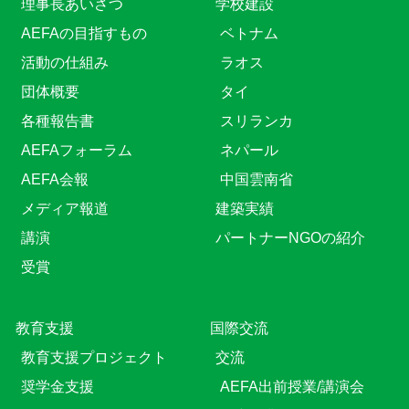
理事長あいさつ
学校建設
AEFAの目指すもの
ベトナム
活動の仕組み
ラオス
団体概要
タイ
各種報告書
スリランカ
AEFAフォーラム
ネパール
AEFA会報
中国雲南省
メディア報道
建築実績
講演
パートナーNGOの紹介
受賞
教育⽀援
国際交流
教育⽀援プロジェクト
交流
奨学金支援
AEFA出前授業/講演会