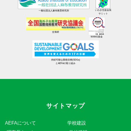
いわき生徒会長
一般社団法人麻布教育研究所
サミット
全海研
WANG基金
持続可能な開発目標(SDGs)
とAEFAの取り組み
サイトマップ
AEFAについて
学校建設