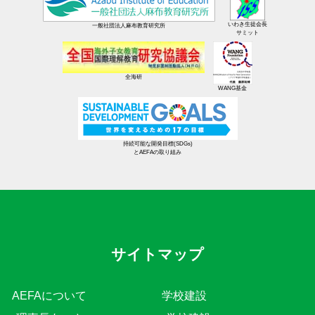
いわき生徒会長
一般社団法人麻布教育研究所
サミット
全海研
WANG基金
持続可能な開発目標(SDGs)
とAEFAの取り組み
サイトマップ
AEFAについて
学校建設