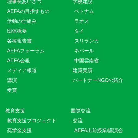
理事長あいさつ
学校建設
AEFAの目指すもの
ベトナム
活動の仕組み
ラオス
団体概要
タイ
各種報告書
スリランカ
AEFAフォーラム
ネパール
AEFA会報
中国雲南省
メディア報道
建築実績
講演
パートナーNGOの紹介
受賞
教育⽀援
国際交流
教育⽀援プロジェクト
交流
奨学金支援
AEFA出前授業/講演会