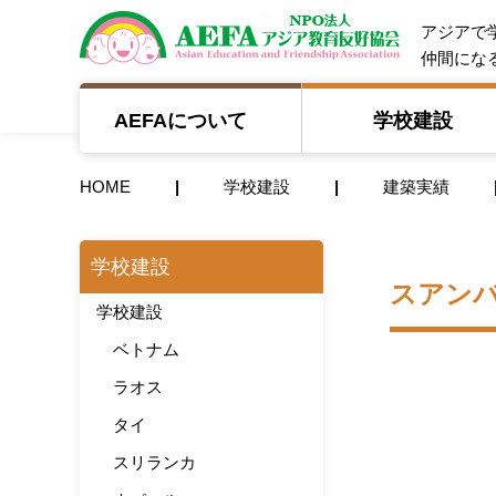
NPO法人 A
アジアで
仲間にな
AEFAについて
学校建設
HOME
学校建設
建築実績
学校建設
スアンバ
学校建設
ベトナム
ラオス
タイ
スリランカ