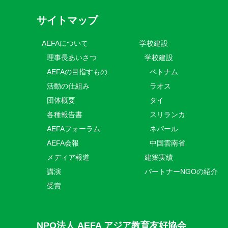
サイトマップ
AEFAについて
学校建設
理事長あいさつ
学校建設
AEFAの目指すもの
ベトナム
活動の仕組み
ラオス
団体概要
タイ
各種報告書
スリランカ
AEFAフォーラム
ネパール
AEFA会報
中国雲南省
メディア報道
建築実績
講演
パートナーNGOの紹介
受賞
NPO法人 AEFA アジア教育友好協会