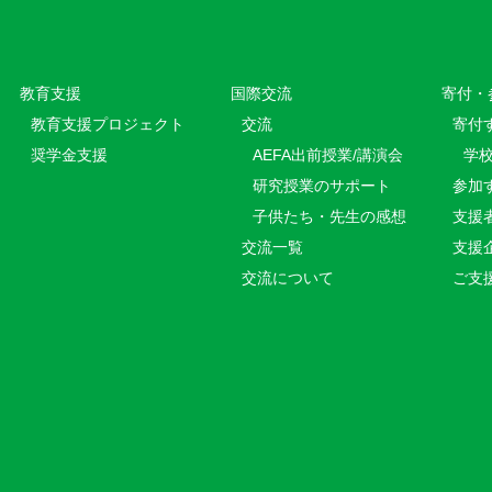
教育⽀援
国際交流
寄付・
教育⽀援プロジェクト
交流
寄付
奨学金支援
AEFA出前授業/講演会
学
研究授業のサポート
参加
子供たち・先生の感想
支援
交流一覧
支援
交流について
ご支