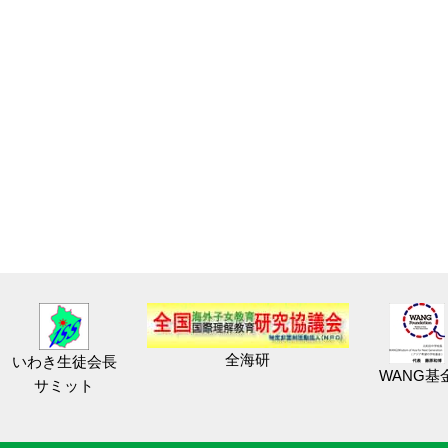
全海研
いわき生徒会長
WANG基
サミット