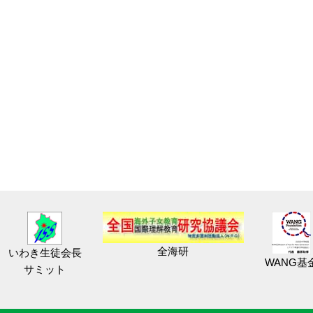
全海研
いわき生徒会長
WANG基
サミット