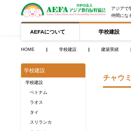
NPO法人 A
アジアで
仲間にな
AEFAについて
学校建設
HOME
学校建設
建築実績
学校建設
チャウ
学校建設
ベトナム
ラオス
タイ
スリランカ