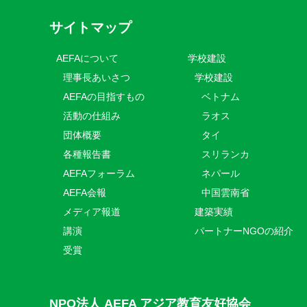
サイトマップ
AEFAについて
学校建設
理事長あいさつ
学校建設
AEFAの目指すもの
ベトナム
活動の仕組み
ラオス
団体概要
タイ
各種報告書
スリランカ
AEFAフォーラム
ネパール
AEFA会報
中国雲南省
メディア報道
建築実績
講演
パートナーNGOの紹介
受賞
NPO法人 AEFA アジア教育友好協会