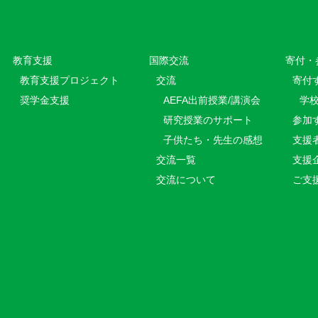
教育⽀援
国際交流
寄付・
教育⽀援プロジェクト
交流
寄付
奨学金支援
AEFA出前授業/講演会
学
研究授業のサポート
参加
子供たち・先生の感想
支援
交流一覧
支援
交流について
ご支